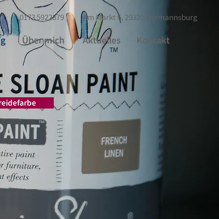
0173 5922879 Am Markt 6, 29320 Hermannsburg
ng
Über mich
Aktuelles
Kontakt
reidefarbe