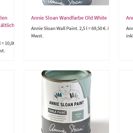
llen
Annie Sloan Wandfarbe Old White
An
ältlich
Annie Sloan Wall Paint. 2,5 l = 69,50 €. inkl.
Ann
Mwst.
ink
= 10,00 €.
st.