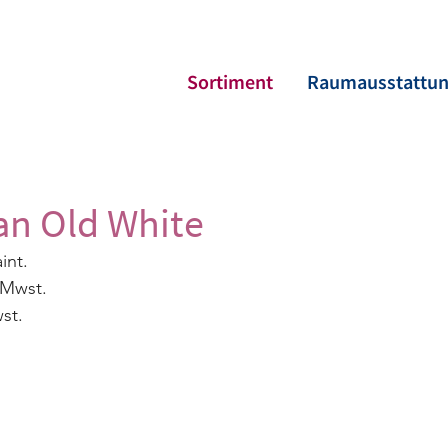
Sortiment
Raumausstattu
an Old White
int.
. Mwst.
wst.