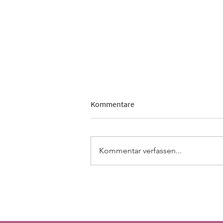
Kommentare
Kommentar verfassen...
Annie Sloan Chalk Paint in allen
Farbtönen laut Farbkarte
erhältlich (Beispielfoto)